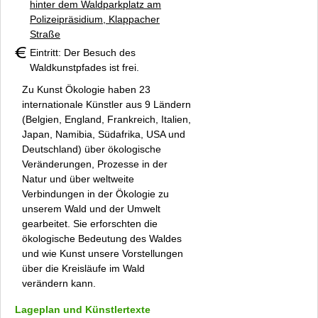
Presse
hinter dem Waldparkplatz am
Polizeipräsidium, Klappacher
Internationaler Waldkunstpfad (Archiv)
Straße
Internationales Waldkunst Zentrum
Eintritt: Der Besuch des
Newsletter
Waldkunstpfades ist frei.
Anfahrt
Zu
Kunst Ökologie
haben 23
Datenschutz
internationale Künstler aus 9 Ländern
Kontakt
(Belgien, England, Frankreich, Italien,
Japan, Namibia, Südafrika, USA und
Impressum
Deutschland) über ökologische
Veränderungen, Prozesse in der
Natur und über weltweite
Verbindungen in der Ökologie zu
unserem Wald und der Umwelt
gearbeitet. Sie erforschten die
ökologische Bedeutung des Waldes
und wie Kunst unsere Vorstellungen
über die Kreisläufe im Wald
verändern kann.
Lageplan und Künstlertexte