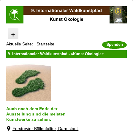
Aktuelle Seite:
Startseite
Internationaler Waldkunstpfad
Kunst Ökologie
9. Internationaler Waldkunstpfad - »Kunst Ökologie«
Programm
Ecovention Europe (Portable Version)
Robin Hood
Künstler
Führungen
Kinderprojekte
Auch nach dem Ende der
Kataloge und Filme
Ausstellung sind die meisten
Unterstützer und Sponsoren
Kunstwerke zu sehen.
Kooperationspartner
Forstrevier Böllenfalltor, Darmstadt,