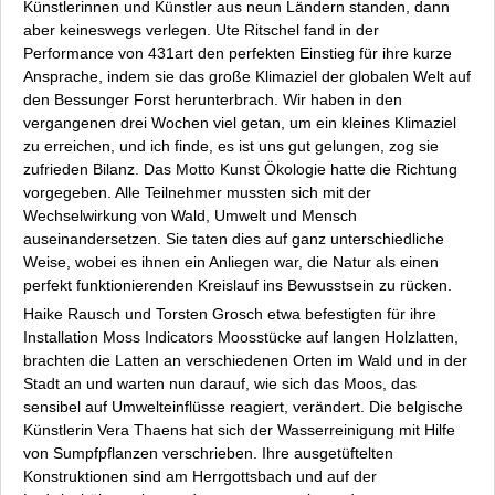
Künstlerinnen und Künstler aus neun Ländern standen, dann
aber keineswegs verlegen. Ute Ritschel fand in der
Performance von 431art den perfekten Einstieg für ihre kurze
Ansprache, indem sie das große Klimaziel der globalen Welt auf
den Bessunger Forst herunterbrach.
Wir haben in den
vergangenen drei Wochen viel getan, um ein kleines Klimaziel
zu erreichen, und ich finde, es ist uns gut gelungen
, zog sie
zufrieden Bilanz. Das Motto
Kunst Ökologie
hatte die Richtung
vorgegeben. Alle Teilnehmer mussten sich mit der
Wechselwirkung von Wald, Umwelt und Mensch
auseinandersetzen. Sie taten dies auf ganz unterschiedliche
Weise, wobei es ihnen ein Anliegen war, die Natur als einen
perfekt funktionierenden Kreislauf ins Bewusstsein zu rücken.
Haike Rausch und Torsten Grosch etwa befestigten für ihre
Installation
Moss Indicators
Moosstücke auf langen Holzlatten,
brachten die Latten an verschiedenen Orten im Wald und in der
Stadt an und warten nun darauf, wie sich das Moos, das
sensibel auf Umwelteinflüsse reagiert, verändert. Die belgische
Künstlerin Vera Thaens hat sich der Wasserreinigung mit Hilfe
von Sumpfpflanzen verschrieben. Ihre ausgetüftelten
Konstruktionen sind am Herrgottsbach und auf der