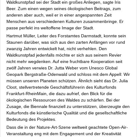
Waldkunstpfad sei der Stadt ein großes Anliegen, sagte Iris
Beer. Zum einen wegen seines ökologischen Beitrags, zum
anderen aber auch, weil er in einer angespannten Zeit
Menschen aus verschiedenen Kulturen zusammenbringe. Er
passe perfekt ins weltoffene Image der Stadt.
Hartmut Müller, Leiter des Forstamtes Darmstadt, konnte sein
Staunen darüber, was sich aus den zarten Anfängen vor rund
zwanzig Jahren entwickelt hat, nicht verhehlen. Den
Waldkunstpfad jedenfalls möchte er sich aus seinem Revier
nicht mehr wegdenken. Auf eine fruchtbare Kooperation seit
zwölf Jahren verwies Dr. Jutta Weber vom Unesco Global
Geopark Bergstraße-Odenwald und schloss mit dem Appell:
Wir
müssen unseren Planeten schützen.
Ähnlich sieht das Dr. Julia
Cloot, stellvertretende Geschäftsführerin des Kulturfonds
Frankfurt-RheinMain, die dazu aufrief,
den Blick für die
ökologischen Ressourcen des Waldes zu schärfen
. Bei der
Zusage, die Biennale finanziell zu unterstützen, überzeugte den
Kulturfonds die künstlerische Qualität und die gesellschaftliche
Bedeutung des Projektes.
Dass die in der Nature-Art-Szene weltweit geachtete Open-Air-
Veranstaltung eng mit dem Engagement und der Kreativität