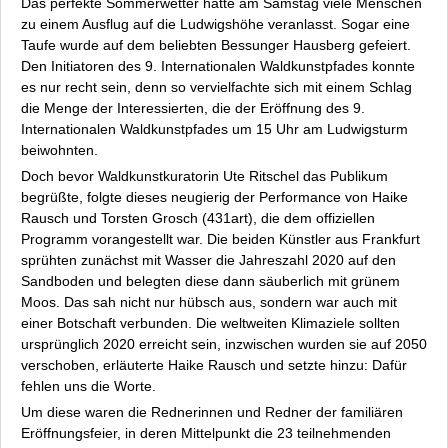
Presse
Das perfekte Sommerwetter hatte am Samstag viele Menschen
zu einem Ausflug auf die Ludwigshöhe veranlasst. Sogar eine
Pressebilder
Taufe wurde auf dem beliebten Bessunger Hausberg gefeiert.
Pressemitteilungen
Den Initiatoren des 9. Internationalen Waldkunstpfades konnte
Internationaler Waldkunstpfad (Archiv)
es nur recht sein, denn so vervielfachte sich mit einem Schlag
die Menge der Interessierten, die der Eröffnung des 9.
Internationales Waldkunst Zentrum
Internationalen Waldkunstpfades um 15 Uhr am Ludwigsturm
Newsletter
beiwohnten.
Anfahrt
Doch bevor Waldkunstkuratorin Ute Ritschel das Publikum
Datenschutz
begrüßte, folgte dieses neugierig der Performance von Haike
Kontakt
Rausch und Torsten Grosch (431art), die dem offiziellen
Programm vorangestellt war. Die beiden Künstler aus Frankfurt
Impressum
sprühten zunächst mit Wasser die Jahreszahl 2020 auf den
Sandboden und belegten diese dann säuberlich mit grünem
Moos. Das sah nicht nur hübsch aus, sondern war auch mit
einer Botschaft verbunden.
Die weltweiten Klimaziele sollten
ursprünglich 2020 erreicht sein, inzwischen wurden sie auf 2050
verschoben
, erläuterte Haike Rausch und setzte hinzu:
Dafür
fehlen uns die Worte.
Um diese waren die Rednerinnen und Redner der familiären
Eröffnungsfeier, in deren Mittelpunkt die 23 teilnehmenden