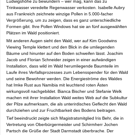
Ludwigshöhe zu bewundern – wer mag, kann das zu
Trinkwasser veredelte Regenwasser verkosten. Isabelle Aubry
aus Frankreich zeichnete winzige Pollen in 5.000-facher
Vergrößerung, um zu zeigen, dass es ganz unterschiedliche
Formen gibt. Ihre
Pollen Windows
hat sie an fünf ausgewählten
Plätzen im Wald positioniert.
Mit anderen Augen sieht den Wald, wer auf Kim Goodwins
Viewing Temple
klettert und den Blick in die umliegenden
Bäume und hinunter auf den Boden schweifen lässt. Joachim
Jacob und Florian Schneider zeigen in einer aufwändigen
Installation, dass wild im Wald herumliegende Baumteile im
Laufe ihres Verfallsprozesses zum Lebensspender für den Wald
und seine Bewohner werden. Die Energieströme des Waldes
hat Imke Rust aus Namibia mit leuchtend roten Ästen
wirkungsvoll nachgebildet. Bianca Bischer und Stefanie Welk
machen mit ihrer Installation
Wald weites Web
auf die Subkultur
der Pilze aufmerksam, die als unterirdisches Geflecht den Wald
durchziehen und zur Fruchtbarkeit des Bodens beitragen.
Tief beeindruckt zeigte sich Magistratsmitglied Iris Behr, die in
Vertretung von Oberbürgermeister und Schirmherr Jochen
Partsch die Grüße der Stadt Darmstadt überbrache. Der