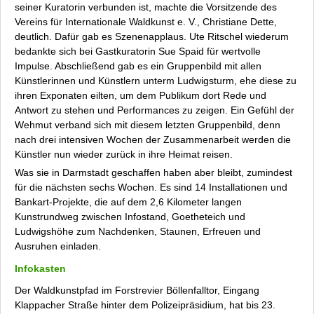
seiner Kuratorin verbunden ist, machte die Vorsitzende des
Vereins für Internationale Waldkunst e. V., Christiane Dette,
deutlich. Dafür gab es Szenenapplaus. Ute Ritschel wiederum
bedankte sich bei Gastkuratorin Sue Spaid für wertvolle
Impulse. Abschließend gab es ein Gruppenbild mit allen
Künstlerinnen und Künstlern unterm Ludwigsturm, ehe diese zu
ihren Exponaten eilten, um dem Publikum dort Rede und
Antwort zu stehen und Performances zu zeigen. Ein Gefühl der
Wehmut verband sich mit diesem letzten Gruppenbild, denn
nach drei intensiven Wochen der Zusammenarbeit werden die
Künstler nun wieder zurück in ihre Heimat reisen.
Was sie in Darmstadt geschaffen haben aber bleibt, zumindest
für die nächsten sechs Wochen. Es sind 14 Installationen und
Bankart-Projekte, die auf dem 2,6 Kilometer langen
Kunstrundweg zwischen Infostand, Goetheteich und
Ludwigshöhe zum Nachdenken, Staunen, Erfreuen und
Ausruhen einladen.
Infokasten
Der Waldkunstpfad im Forstrevier Böllenfalltor, Eingang
Klappacher Straße hinter dem Polizeipräsidium, hat bis 23.