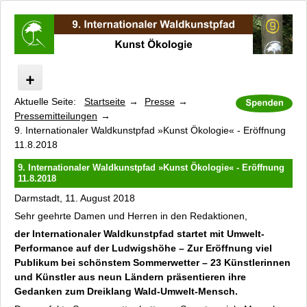
Aktuelle Seite:
Startseite
Presse
Internationaler Waldkunstpfad
Pressemitteilungen
Kunst Ökologie
9. Internationaler Waldkunstpfad »Kunst Ökologie« - Eröffnung
Programm
11.8.2018
Ecovention Europe (Portable Version)
9. Internationaler Waldkunstpfad »Kunst Ökologie« - Eröffnung
Robin Hood
11.8.2018
Künstler
Darmstadt, 11. August 2018
Führungen
Sehr geehrte Damen und Herren in den Redaktionen,
der Internationaler Waldkunstpfad startet mit Umwelt-
Kinderprojekte
Performance auf der Ludwigshöhe – Zur Eröffnung viel
Kataloge und Filme
Publikum bei schönstem Sommerwetter – 23 Künstlerinnen
Unterstützer und Sponsoren
und Künstler aus neun Ländern präsentieren ihre
Kooperationspartner
Gedanken zum Dreiklang Wald-Umwelt-Mensch.